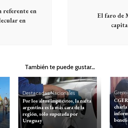
 referente en
El faro de 
lecular en
capita
También te puede gustar...
Gremi
Destacadas
Nacionales
CGERA
Por los altos impuestos, la nafta
charla
argentina es la más cara de la
inform
región, sólo superada por
benefi
Uruguay