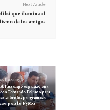
Next Article
Milei que ilumina al
lismo de los amigos
os
Ituzaingó
 Ituzaingó organizó una
 con Fernando Peirano para
ar sobre los programas y
cios para las PyMes