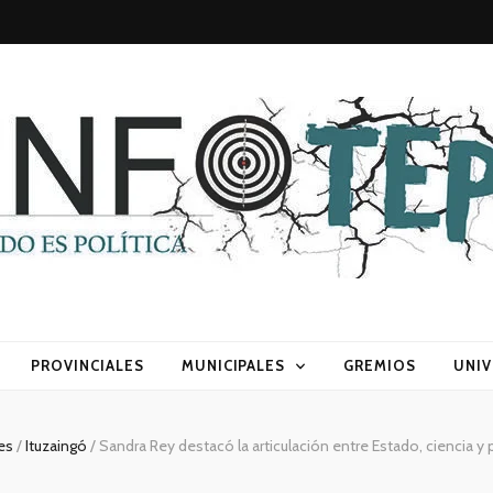
sca) política
PROVINCIALES
MUNICIPALES
GREMIOS
UNIV
les
/
Ituzaingó
/
Sandra Rey destacó la articulación entre Estado, ciencia y