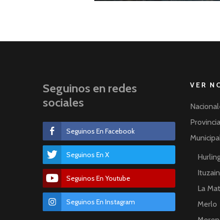
VER N
Seguinos en redes
sociales
Nacional
Provinci
Seguinos En Facebook
Municipa
Seguinos En X
Hurli
Ituzai
Seguinos En Youtube
La Ma
Seguinos En Instagram
Merlo
Moren