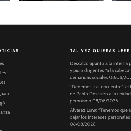
OTICIAS
TAL VEZ QUIERAS LEER
es
Descalzo apuntó a la interna 
y pidió dirigentes “a la cabeza”
ales
demandas sociales
08/08/20
les
“Debemos ir al encuentro”: el
ngham
de Pablo Descalzo a la unidad
peronismo
08/08/2026
ngó
Álvarez Luna: “Tenemos que u
tanza
dejar los intereses personales
08/08/2026
o