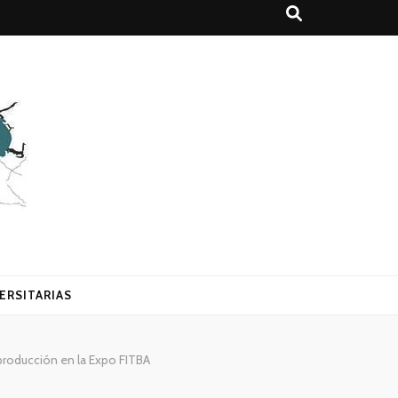
ERSITARIAS
 producción en la Expo FITBA