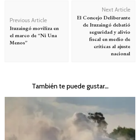
Navegación
Next Article
de
El Concejo Deliberante
Previous Article
entradas
de Ituzaingó debatió
Ituzaingó moviliza en
seguridad y alivio
el marco de “Ni Una
fiscal en medio de
Menos”
críticas al ajuste
nacional
También te puede gustar...