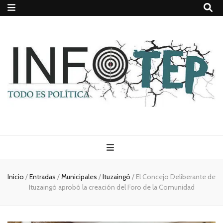
Todo es
(rosca)
Inicio
/
Entradas
/
Municipales
/
Ituzaingó
/
El Concejo Deliberante de
Ituzaingó aprobó la creación del Foro de la Comunidad
política