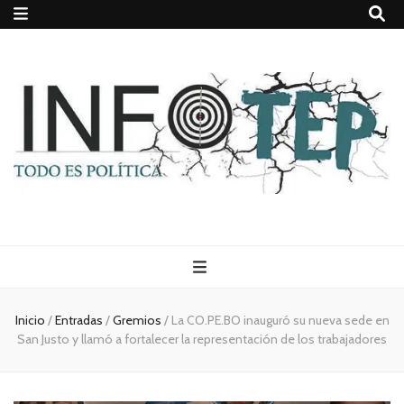
Todo es
(rosca)
Inicio
/
Entradas
/
Gremios
/
La CO.PE.BO inauguró su nueva sede en
San Justo y llamó a fortalecer la representación de los trabajadores
política