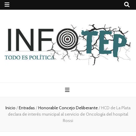
Todo es
(rosca)
Inicio
/
Entradas
/
Honorable Concejo Deliberante
/
HCD de La Plata
declara de interés municipal al servicio de Oncología del hospital
política
Rossi