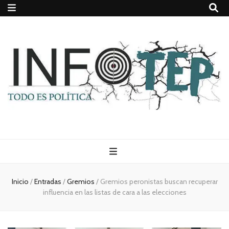
Todo es
(rosca)
Inicio
/
Entradas
/
Gremios
/
Gremios peronistas buscan recuperar
influencia en las listas de cara a las elecciones
política