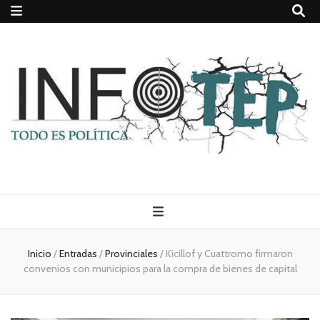
Todo es
(rosca)
Inicio
/
Entradas
/
Provinciales
/
Kicillof y Cuattromo firmaron
convenios con municipios para la compra de bienes de capital
política