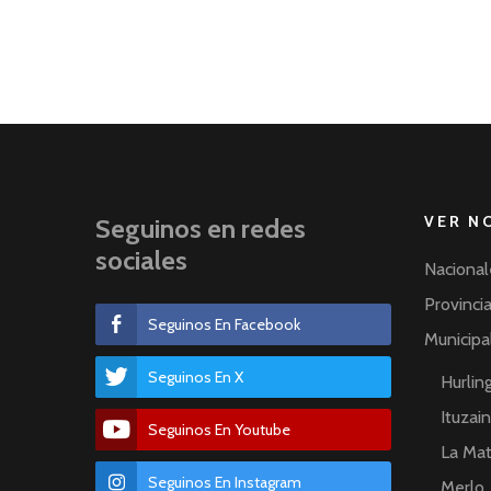
VER N
Seguinos en redes
sociales
Nacional
Provinci
Seguinos En Facebook
Municipa
Seguinos En X
Hurli
Ituzai
Seguinos En Youtube
La Ma
Seguinos En Instagram
Merlo