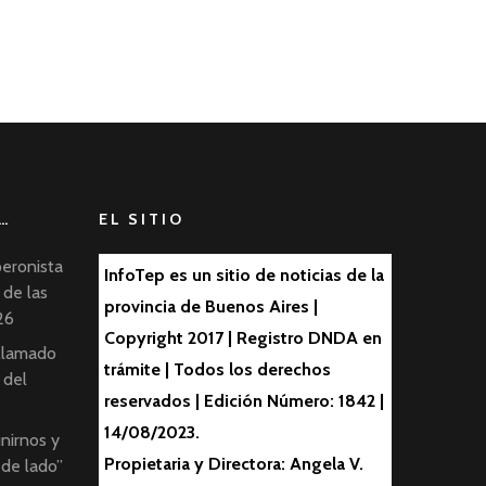
…
EL SITIO
peronista
InfoTep es un sitio de noticias de la
 de las
provincia de Buenos Aires |
26
Copyright 2017 | Registro DNDA en
 llamado
trámite | Todos los derechos
 del
reservados | Edición Número: 1842 |
14/08/2023.
nirnos y
Propietaria y Directora: Angela V.
 de lado”