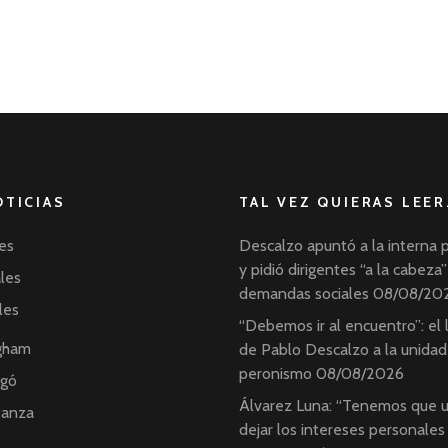
OTICIAS
TAL VEZ QUIERAS LEER
es
Descalzo apuntó a la interna 
y pidió dirigentes “a la cabeza”
ales
demandas sociales
08/08/20
les
“Debemos ir al encuentro”: el
ngham
de Pablo Descalzo a la unidad
peronismo
08/08/2026
ngó
Álvarez Luna: “Tenemos que u
tanza
dejar los intereses personales