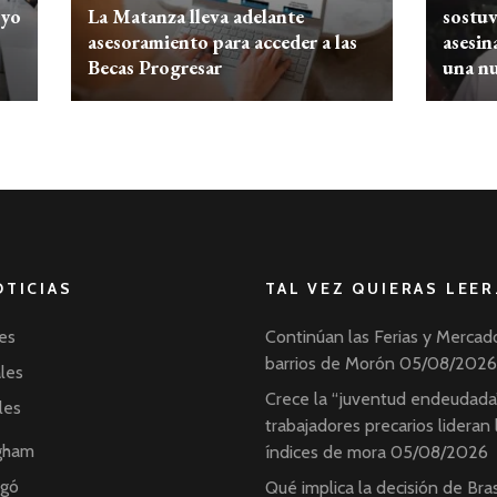
oyo
La Matanza lleva adelante
sostuv
asesoramiento para acceder a las
asesin
Becas Progresar
una n
OTICIAS
TAL VEZ QUIERAS LEER
es
Continúan las Ferias y Mercad
barrios de Morón
05/08/2026
ales
Crece la “juventud endeudada”
les
trabajadores precarios lideran 
ngham
índices de mora
05/08/2026
ngó
Qué implica la decisión de Bras