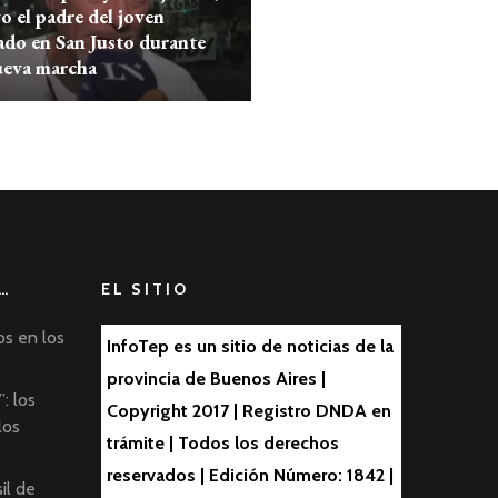
o el padre del joven
ado en San Justo durante
ueva marcha
…
EL SITIO
os en los
InfoTep es un sitio de noticias de la
provincia de Buenos Aires |
: los
Copyright 2017 | Registro DNDA en
los
trámite | Todos los derechos
reservados | Edición Número: 1842 |
il de