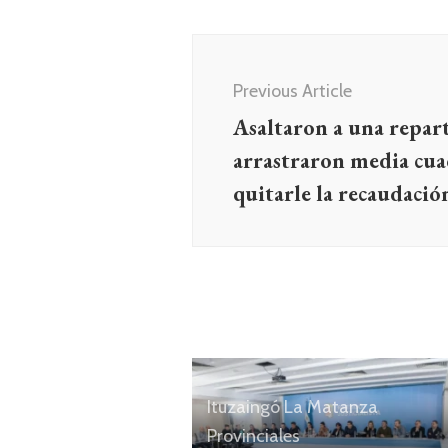
Navegación
de
Previous Article
entradas
Asaltaron a una repart
arrastraron media cua
quitarle la recaudació
Ituzaingó
La Matanza
Provinciales