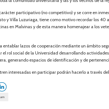
da la comunidad universitaria y las y los vecinos de la re
carácter participativo (no competitivo) y se corre en inme
usto y Villa Luzuriaga, tiene como motivo recordar los 40 a
inas en Malvinas y de esta manera homenajear a los veter
a entablar lazos de cooperación mediante un ámbito segur
r el rol social de la Universidad desarrollando actividad
ra, generando espacios de identificación y de pertenenci
ren interesadas en participar podrán hacerlo a través del
lam