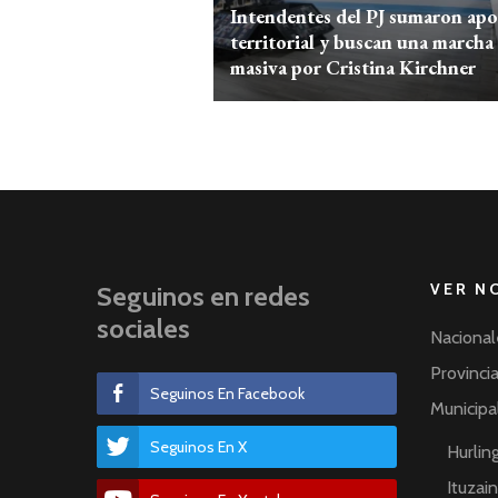
Intendentes del PJ sumaron ap
territorial y buscan una marcha
masiva por Cristina Kirchner
VER N
Seguinos en redes
sociales
Nacional
Provinci
Seguinos En Facebook
Municipa
Seguinos En X
Hurli
Ituzai