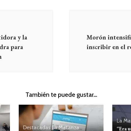
idora y la
Morón intensific
dra para
inscribir en el 
n
También te puede gustar...
La Ma
Destacadas
La Matanza
“Era u