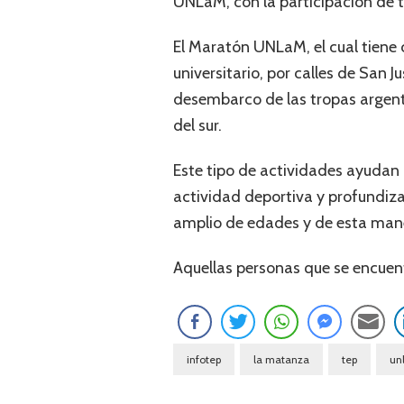
UNLaM, con la participación de to
El Maratón UNLaM, el cual tiene 
universitario, por calles de San J
desembarco de las tropas argent
del sur.
Este tipo de actividades ayudan 
actividad deportiva y profundiza
amplio de edades y de esta mane
Aquellas personas que se encuent
infotep
la matanza
tep
un