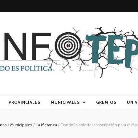
sca) política
PROVINCIALES
MUNICIPALES
GREMIOS
UNIV
adas
/
Municipales
/
La Matanza
/
Continúa abierta la inscripción para el 