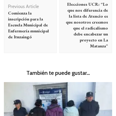
de
Elecciones UCR: “Lo
Previous Article
entradas
que nos diferencia de
Comienza la
la lista de Atencio es
inscripción para la
que nosotros creemos
Escuela Municipal de
que el radicalismo
Enfermería municipal
debe encabezar un
de Ituzaingó
proyecto en La
Matanza”
También te puede gustar...