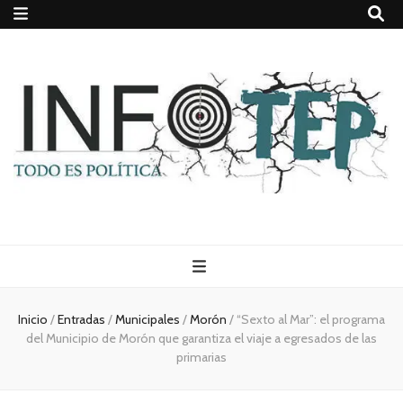
Todo es
(rosca)
Inicio
/
Entradas
/
Municipales
/
Morón
/
“Sexto al Mar”: el programa
del Municipio de Morón que garantiza el viaje a egresados de las
política
primarias