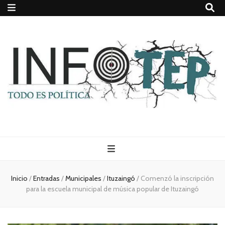
Todo es
(rosca)
Inicio
/
Entradas
/
Municipales
/
Ituzaingó
/
Comenzó la inscripción
para la escuela municipal de música popular de Ituzaingó
política