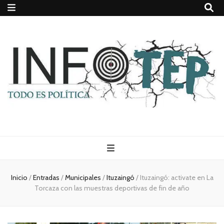
Todo es
(rosca)
Inicio
/
Entradas
/
Municipales
/
Ituzaingó
/
Ituzaingó: activate en La
Torcaza con las muestras deportivas de fin de año
política