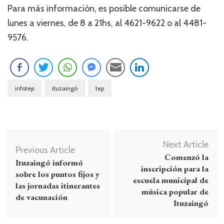
Para más información, es posible comunicarse de
lunes a viernes, de 8 a 21hs, al 4621-9622 o al 4481-
9576.
infotep
ituzaingó
tep
Navegación
Next Article
de
Previous Article
Comenzó la
Ituzaingó informó
entradas
inscripción para la
sobre los puntos fijos y
escuela municipal de
las jornadas itinerantes
música popular de
de vacunación
Ituzaingó