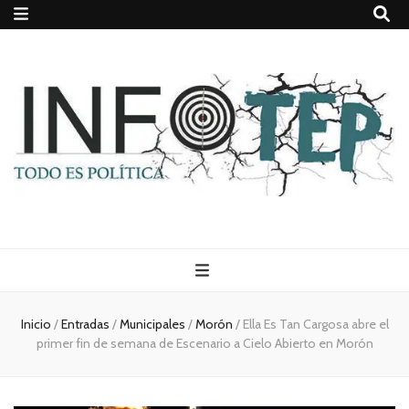
Todo es
(rosca)
Inicio
/
Entradas
/
Municipales
/
Morón
/
Ella Es Tan Cargosa abre el
primer fin de semana de Escenario a Cielo Abierto en Morón
política