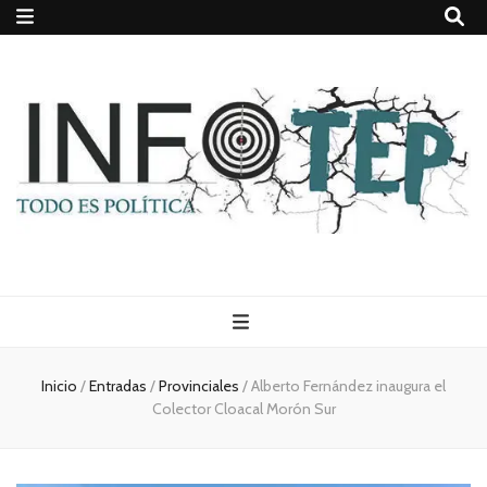
Todo es
(rosca)
Inicio
/
Entradas
/
Provinciales
/
Alberto Fernández inaugura el
Colector Cloacal Morón Sur
política