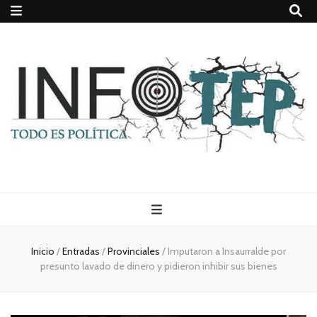
Todo es
(rosca)
Inicio
/
Entradas
/
Provinciales
/
Imputaron a Insaurralde por
presunto lavado de dinero y pidieron inhibir sus bienes
política