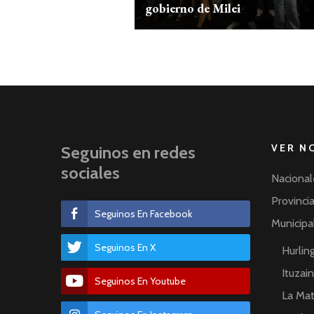
gobierno de Milei
VER N
Seguinos en redes
sociales
Nacional
Provinci
Seguinos En Facebook
Municipa
Seguinos En X
Hurli
Ituzai
Seguinos En Youtube
La Ma