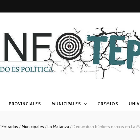
sca) política
PROVINCIALES
MUNICIPALES
GREMIOS
UNIV
/
Entradas
/
Municipales
/
La Matanza
/
Derrumban búnkers narcos en La M