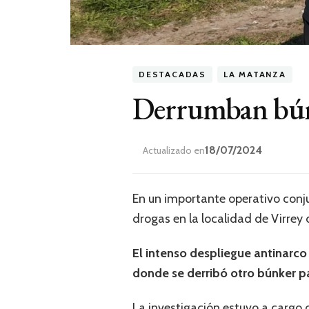
DESTACADAS
LA MATANZA
Derrumban bún
18/07/2024
Actualizado en
En un importante operativo conju
drogas en la localidad de Virrey 
El intenso despliegue antinarco s
donde se derribó otro búnker pa
La investigación estuvo a cargo d