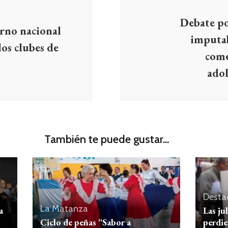
Debate po
erno nacional
imputab
os clubes de
come
adol
También te puede gustar...
Desta
La Matanza
a
Las ju
Ciclo de peñas “Sabor a
perdie