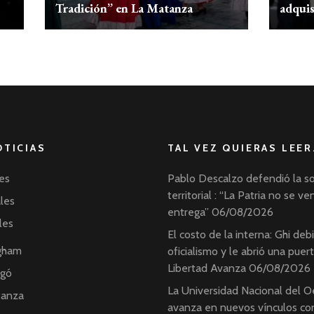
Tradición” en La Matanza
adquis
OTICIAS
TAL VEZ QUIERAS LEER
es
Pablo Descalzo defendió la s
territorial : “La Patria no se ve
ales
entrega”
06/08/2026
les
El costo de la interna: Ghi debil
ngham
oficialismo y le abrió una puer
Libertad Avanza
06/08/2026
ngó
La Universidad Nacional del O
tanza
avanza en nuevos vínculos con