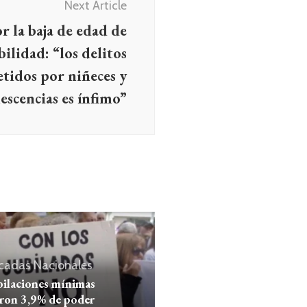
Next Article
r la baja de edad de
ilidad: “los delitos
tidos por niñeces y
escencias es ínfimo”
cadas
Nacionales
bilaciones mínimas
ron 3,9% de poder