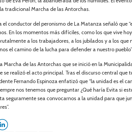
nto de Eva Perón, la abanderada de los humildes. El evento 
la tradicional Marcha de las Antorchas.
a el conductor del peronismo de La Matanza señaló que “e
nos. En los momentos más difíciles, como los que vive hoy
rutalmente a los trabajadores, a los jubilados y a los que
os el camino de la lucha para defender a nuestro pueblo”
a Marcha de las Antorchas que se inició en la Municipali
 se realizó el acto principal. Tras el discurso central que 
tendente Fernando Espinoza enfatizó que “la unidad es el c
 siempre nos tenemos que preguntar ¿Qué haría Evita si est
sta seguramente sea convocarnos a la unidad para que j
es”.