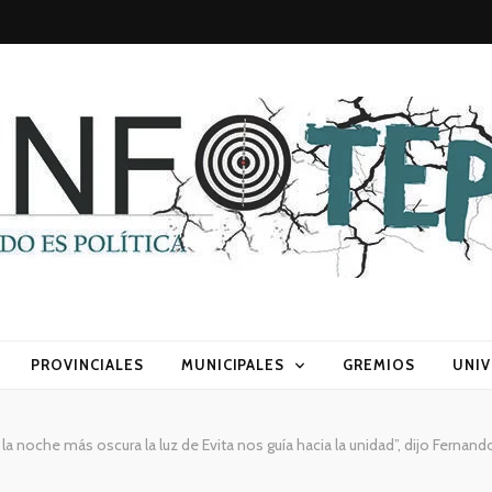
sca) política
PROVINCIALES
MUNICIPALES
GREMIOS
UNIV
 la noche más oscura la luz de Evita nos guía hacia la unidad”, dijo Fern