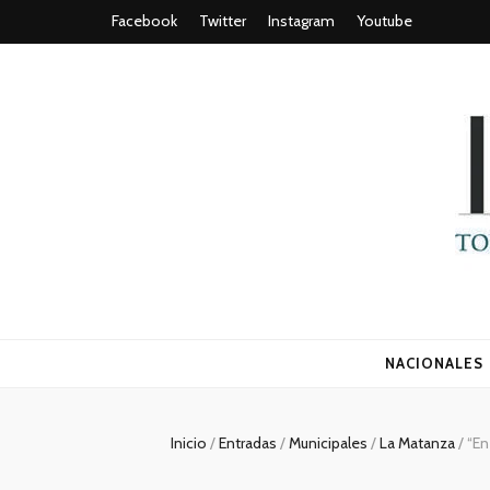
Facebook
Twitter
Instagram
Youtube
Todo es (ro
NACIONALES
Inicio
/
Entradas
/
Municipales
/
La Matanza
/
“En