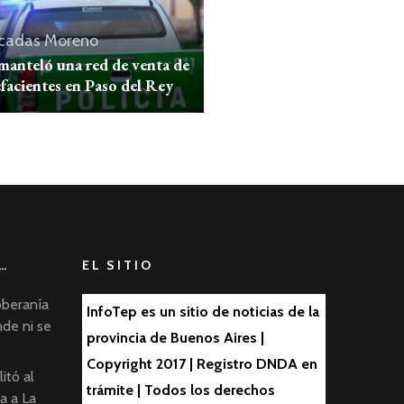
cadas
Moreno
manteló una red de venta de
facientes en Paso del Rey
…
EL SITIO
oberanía
InfoTep es un sitio de noticias de la
nde ni se
provincia de Buenos Aires |
Copyright 2017 | Registro DNDA en
itó al
trámite | Todos los derechos
ta a La