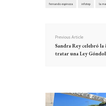
fernando espinoza
infotep
la m
Navegación
de
Previous Article
entradas
Sandra Rey celebró la 
tratar una Ley Góndol