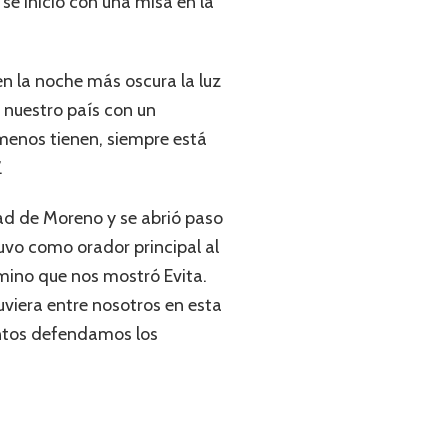
se inició con una misa en la
n la noche más oscura la luz
 nuestro país con un
 menos tienen, siempre está
.
dad de Moreno y se abrió paso
tuvo como orador principal al
amino que nos mostró Evita.
uviera entre nosotros en esta
untos defendamos los