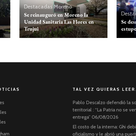
Destacadas
Moreno
Desta
Se reinauguró en Moreno la
Unidad Sanitaria Las Flores en
Se des
Trujui
estupe
OTICIAS
TAL VEZ QUIERAS LEER
es
Pablo Descalzo defendió la s
territorial : “La Patria no se ve
ales
entrega”
06/08/2026
les
El costo de la interna: Ghi debil
ngham
oficialismo y le abrió una puer