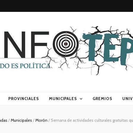
sca) política
PROVINCIALES
MUNICIPALES
GREMIOS
UNIV
adas
/
Municipales
/
Morón
/
Semana de actividades culturales gratuitas 