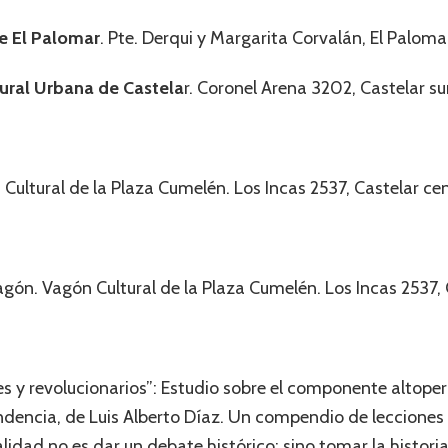
de El Palomar
. Pte. Derqui y Margarita Corvalán, El Paloma
tural Urbana de Castela
r. Coronel Arena 3202, Castelar sur
Cultural de la Plaza Cumelén. Los Incas 2537, Castelar cen
gón. Vagón Cultural de la Plaza Cumelén. Los Incas 2537, 
tes y revolucionarios”: Estudio sobre el componente altope
ndencia, de Luis Alberto Díaz. Un compendio de lecciones 
alidad no es dar un debate histórico; sino tomar la histori