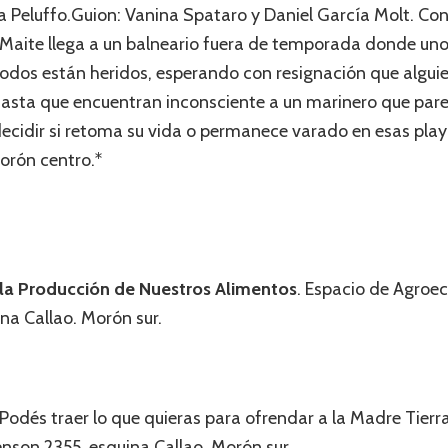
 Peluffo.Guion: Vanina Spataro y Daniel García Molt. Con
 Maite llega a un balneario fuera de temporada donde un
Todos están heridos, esperando con resignación que alguie
 hasta que encuentran inconsciente a un marinero que pare
decidir si retoma su vida o permanece varado en esas play
orón centro.*
la Producción de Nuestros Alimentos
. Espacio de Agroe
na Callao. Morón sur.
 Podés traer lo que quieras para ofrendar a la Madre Tier
nson 2355, esquina Callao. Morón sur.