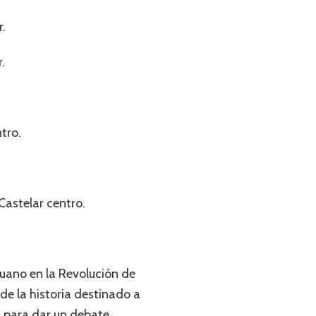
r.
.
tro.
Castelar centro.
ruano en la Revolución de
de la historia destinado a
a para dar un debate.