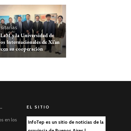
sitarias
LaM y la Universidad de
os Internacionales de Xi’an
ecen su cooperación
…
EL SITIO
os en los
InfoTep es un sitio de noticias de la
provincia de Buenos Aires |