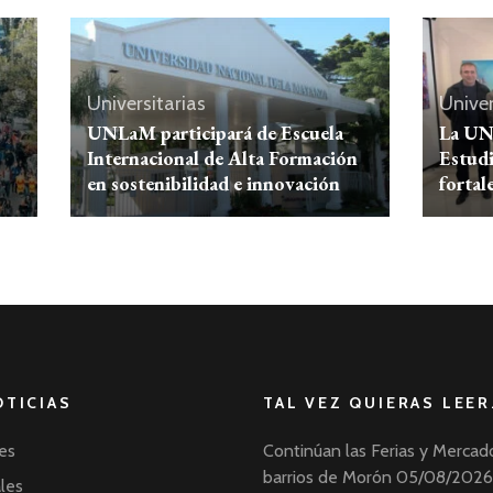
Universitarias
Univer
UNLaM participará de Escuela
La UN
Internacional de Alta Formación
Estudi
en sostenibilidad e innovación
fortal
OTICIAS
TAL VEZ QUIERAS LEER
es
Continúan las Ferias y Mercad
barrios de Morón
05/08/2026
ales