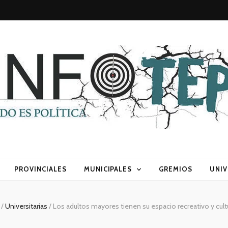
sca) política
PROVINCIALES
MUNICIPALES
GREMIOS
UNIV
s
/
Universitarias
/
Los adultos mayores tienen su espacio recreativo y cult