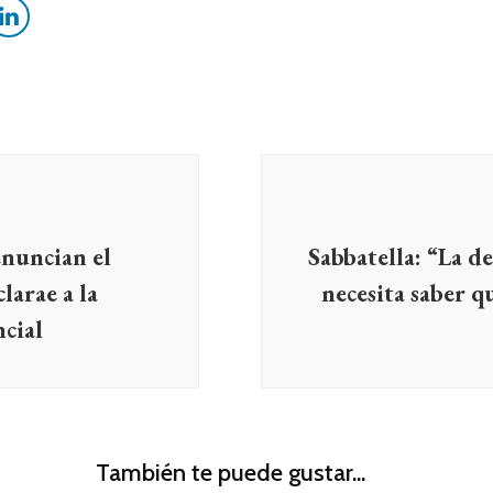
enuncian el
Sabbatella: “La d
larae a la
necesita saber 
ncial
También te puede gustar...