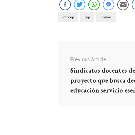
infotep
tep
unlam
Navegación
de
Previous Article
entradas
Sindicatos docentes d
proyecto que busca dec
educación servicio ese