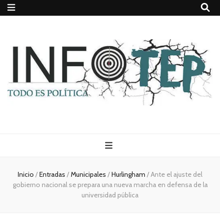
Todo es
(rosca)
Inicio
/
Entradas
/
Municipales
/
Hurlingham
/
Ante el ajuste del
gobierno nacional se prepara una nueva marcha en defensa de la
política
universidad pública