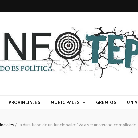
sca) política
PROVINCIALES
MUNICIPALES
GREMIOS
UNIV
inciales
/
La dura frase de un funcionario: “Va a ser un verano complicado