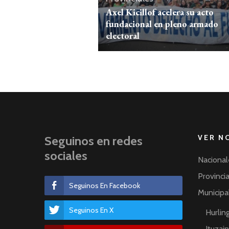
Axel Kicillof acelera su acto
fundacional en pleno armado
electoral
VER N
Seguinos en redes
sociales
Nacional
Provinci
Seguinos En Facebook
Municipa
Seguinos En X
Hurli
Ituzai