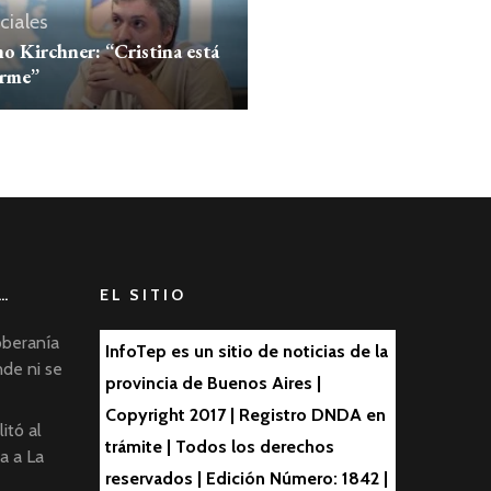
ciales
 Kirchner: “Cristina está
irme”
…
EL SITIO
oberanía
InfoTep es un sitio de noticias de la
nde ni se
provincia de Buenos Aires |
Copyright 2017 | Registro DNDA en
itó al
trámite | Todos los derechos
ta a La
reservados | Edición Número: 1842 |