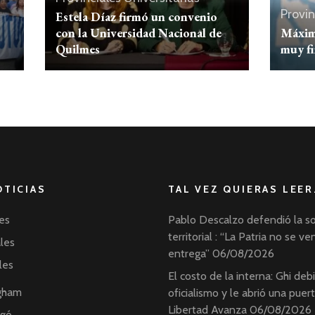
Provin
Estela Díaz firmó un convenio
con la Universidad Nacional de
Máximo
Quilmes
muy f
OTICIAS
TAL VEZ QUIERAS LEER
es
Pablo Descalzo defendió la s
territorial : “La Patria no se ve
ales
entrega”
06/08/2026
les
El costo de la interna: Ghi debil
ngham
oficialismo y le abrió una puer
Libertad Avanza
06/08/2026
ngó