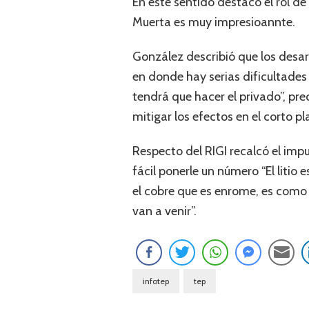
En este sentido destacó el rol d
Muerta es muy impresioannte.
González describió que los desar
en donde hay serias dificultades 
tendrá que hacer el privado”, pr
mitigar los efectos en el corto pl
Respecto del RIGI recalcó el imp
fácil ponerle un número “El liti
el cobre que es enrome, es com
van a venir”.
infotep
tep