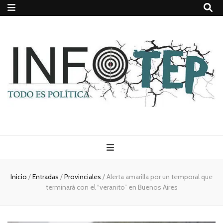
Todo es
(rosca)
Inicio
/
Entradas
/
Provinciales
/
Alerta amarilla por un temporal que
terminará con el “veranito” en Buenos Aires
política