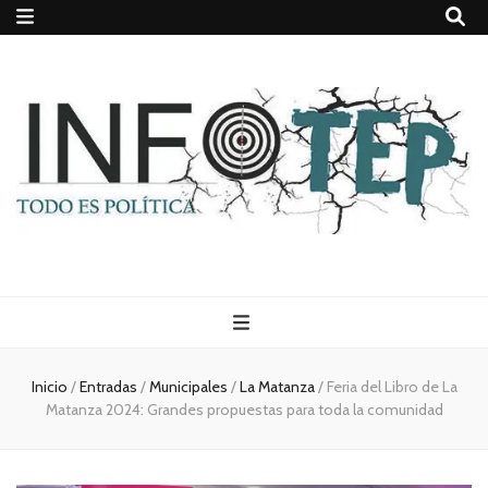
Todo es
(rosca)
Inicio
/
Entradas
/
Municipales
/
La Matanza
/
Feria del Libro de La
Matanza 2024: Grandes propuestas para toda la comunidad
política