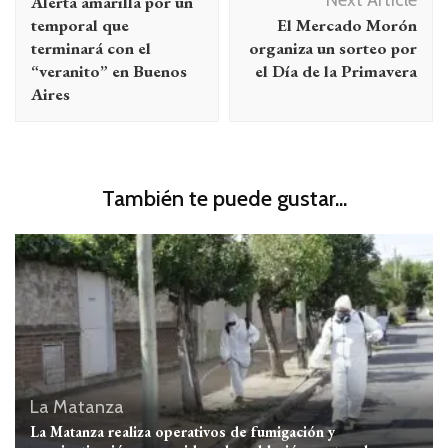
Next Article
Alerta amarilla por un
entradas
temporal que
El Mercado Morón
terminará con el
organiza un sorteo por
“veranito” en Buenos
el Día de la Primavera
Aires
También te puede gustar...
La Matanza
La Matanza realiza operativos de fumigación y