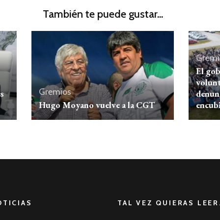
También te puede gustar...
Gremi
El gob
volunt
Gremios
es
denun
Hugo Moyano vuelve a la CGT
encubi
OTICIAS
TAL VEZ QUIERAS LEER