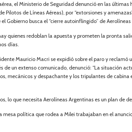
aérea, el Ministerio de Seguridad denunció en las últimas h
 de Pilotos de Líneas Aéreas), por “extorsiones y amenazas
l Gobierno busca el “cierre autoinflingido” de Aerolíneas
ay quienes redoblan la apuesta y prometen la pronta salid
os días.
idente Mauricio Macri se expidió sobre el paro y reclamó 
és de un extenso comunicado, denunció: “La situación actua
os, mecánicos y despachante y los tripulantes de cabina e
nos, lo que necesita Aerolíneas Argentinas es un plan de d
la mesa política que rodea a Milei trabajaban en el anunc