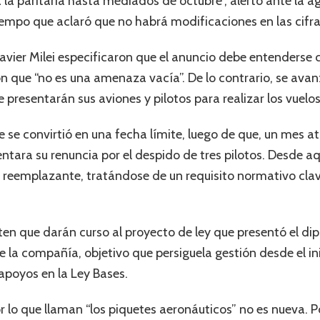
la paritaria hasta mediados de octubre”, alertó ante la a
tiempo que aclaró que no habrá modificaciones en las cifr
Javier Milei especificaron que el anuncio debe entenderse
ron que “no es una amenaza vacía”. De lo contrario, se av
resentarán sus aviones y pilotos para realizar los vuelos
 se convirtió en una fecha límite, luego de que, un mes at
tara su renuncia por el despido de tres pilotos. Desde aqu
r reemplazante, tratándose de un requisito normativo cla
meten que darán curso al proyecto de ley que presentó el 
e la compañía, objetivo que persiguela gestión desde el i
apoyos en la Ley Bases.
 lo que llaman “los piquetes aeronáuticos” no es nueva. 