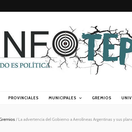
sca) política
PROVINCIALES
MUNICIPALES
GREMIOS
UNIV
Gremios
/
La advertencia del Gobierno a Aerolíneas Argentinas y sus plan