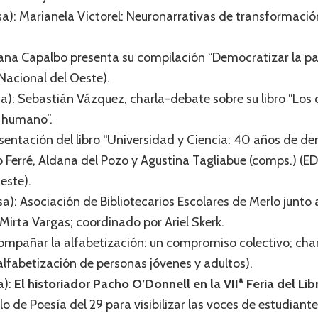
sa): Marianela Victorel: Neuronarrativas de transformación
iliana Capalbo presenta su compilación “Democratizar la 
 Nacional del Oeste).
a): Sebastián Vázquez, charla-debate sobre su libro “Los 
 humano”.
esentación del libro “Universidad y Ciencia: 40 años de de
 Ferré, Aldana del Pozo y Agustina Tagliabue (comps.) (ED
este).
a): Asociación de Bibliotecarios Escolares de Merlo junto
 Mirta Vargas; coordinado por Ariel Skerk.
ompañar la alfabetización: un compromiso colectivo; char
 alfabetización de personas jóvenes y adultos).
a):
El historiador Pacho O’Donnell en la VIIª Feria del Lib
clo de Poesía del 29 para visibilizar las voces de estudiant