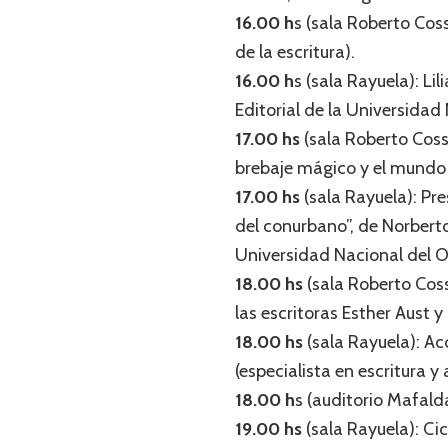
16.00 h
s (sala Roberto Cos
de la escritura).
16.00 h
s (sala Rayuela): L
Editorial de la Universidad
17.00 hs
(sala Roberto Coss
brebaje mágico y el mundo
17.00 hs
(sala Rayuela): Pr
del conurbano”, de Norberto
Universidad Nacional del O
18.00 hs
(sala Roberto Coss
las escritoras Esther Aust y
18.00 hs
(sala Rayuela): Ac
(especialista en escritura y
18.00 h
s (auditorio Mafald
19.00 hs
(sala Rayuela): Ci