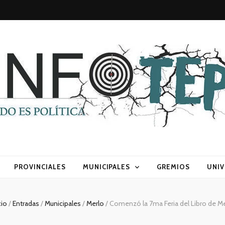
sca) política
PROVINCIALES
MUNICIPALES
GREMIOS
UNIV
cio
/
Entradas
/
Municipales
/
Merlo
/
Comenzó la 7ma Feria del Libro de M