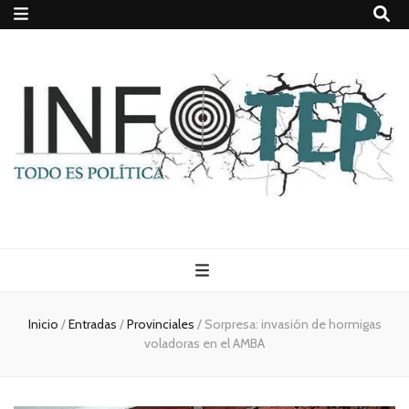
Todo es
(rosca)
Inicio
/
Entradas
/
Provinciales
/
Sorpresa: invasión de hormigas
voladoras en el AMBA
política