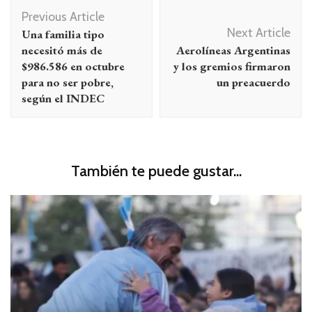
Navegación
Previous Article
de
Next Article
Una familia tipo
entradas
necesitó más de
Aerolíneas Argentinas
$986.586 en octubre
y los gremios firmaron
para no ser pobre,
un preacuerdo
según el INDEC
También te puede gustar...