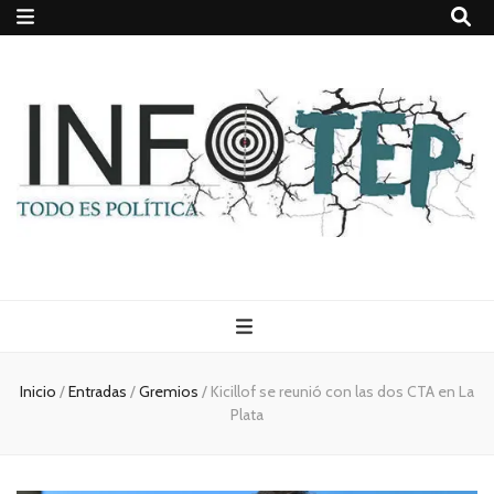
Todo es
(rosca)
Inicio
/
Entradas
/
Gremios
/
Kicillof se reunió con las dos CTA en La
Plata
política