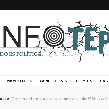
sca) política
PROVINCIALES
MUNICIPALES
GREMIOS
UNIV
acadas
/
Confirman el primer aumento de combustible del 2025: de cuán