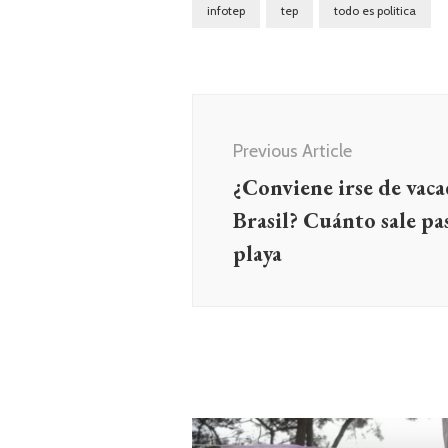
infotep
tep
todo es politica
Navegación
de
Previous Article
entradas
¿Conviene irse de vaca
Brasil? Cuánto sale pa
playa