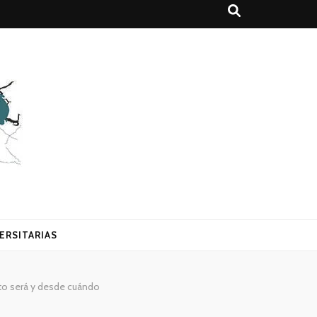
ERSITARIAS
to será y desde cuándo