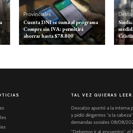
Provinciales
Desta
a
Cuenta DNI se suma al programa
Sindic
Compre sin IVA: permitirá
medida
ahorrar hasta $78.800
Cristi
OTICIAS
TAL VEZ QUIERAS LEER
es
Descalzo apuntó a la interna 
y pidió dirigentes “a la cabeza”
ales
demandas sociales
08/08/20
les
“Debemos ir al encuentro”: el