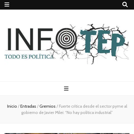
Todo es
(rosca)
Inicio
/
Entradas
/
Gremios
/
Fuerte crítica desde el sector pyme al
gobierno de Javier Milei: “No hay política industrial”
política