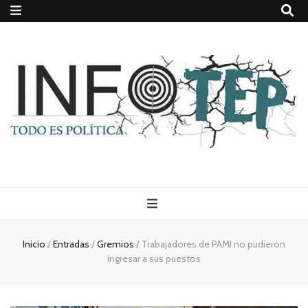
Todo es
(rosca)
Inicio
/
Entradas
/
Gremios
/
Trabajadores de PAMI no pudieron
ingresar a sus puestos
política