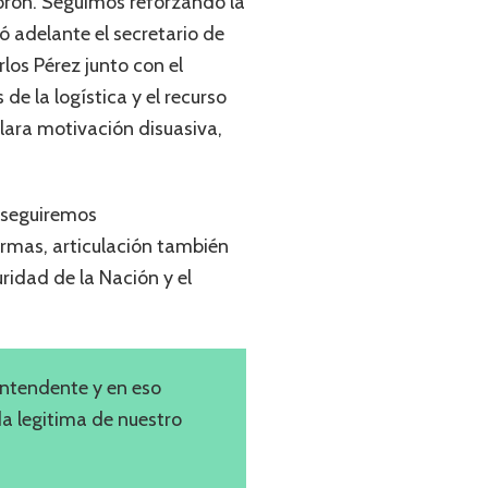
orón. Seguimos reforzando la
vó adelante el secretario de
los Pérez junto con el
de la logística y el recurso
lara motivación disuasiva,
o seguiremos
rmas, articulación también
ridad de la Nación y el
intendente y en eso
a legitima de nuestro