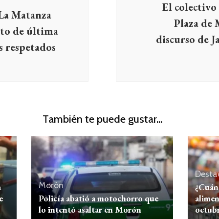
El colectiv
 La Matanza
Plaza de 
to de última
discurso de J
s respetados
También te puede gustar...
Desta
Morón
a
¿Cuán
e
Policía abatió a motochorro que
alimen
lo intentó asaltar en Morón
octub