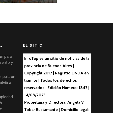
…
EL SITIO
un paro
InfoTep es un sitio de noticias de la
miento y
provincia de Buenos Aires |
Copyright 2017 | Registro DNDA en
empujaron
trámite | Todos los derechos
olvió a
reservados | Edición Número: 1842 |
14/08/2023.
ropiedad
Propietaria y Directora: Angela V.
ió
de
Tobar Bustamante | Domicilio legal: