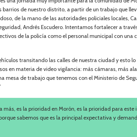
 “es una jornada muy importante para la comunidad de M
barrios de nuestro distrito, a partir de un trabajo que lle
oso, de la mano de las autoridades policiales locales, Car
eguridad, Andrés Escudero. Intentamos fortalecer a través 
ctivos de la policía como el personal municipal con una c
ehículos transitando las calles de nuestra ciudad y esto l
s en materia de video vigilancia: más cámaras, más ala
na mesa de trabajo que tenemos con el Ministerio de Segu
”
 más, es la prioridad en Morón, es la prioridad para este 
 porque sabemos que es la principal expectativa y demand