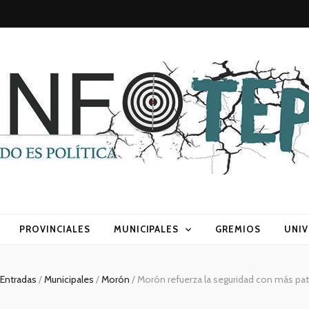
sca) política
PROVINCIALES
MUNICIPALES
GREMIOS
UNIV
Entradas
/
Municipales
/
Morón
/
Morón refuerza la seguridad con más pat