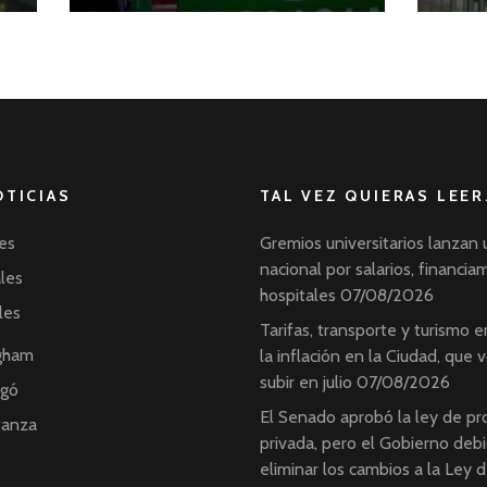
OTICIAS
TAL VEZ QUIERAS LEER
es
Gremios universitarios lanzan 
nacional por salarios, financia
ales
hospitales
07/08/2026
les
Tarifas, transporte y turismo 
ngham
la inflación en la Ciudad, que v
subir en julio
07/08/2026
ngó
El Senado aprobó la ley de p
tanza
privada, pero el Gobierno deb
eliminar los cambios a la Ley 