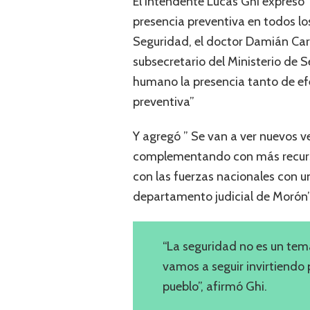
El intendente Lucas Ghi expresó
presencia preventiva en todos los 
Seguridad, el doctor Damián Card
subsecretario del Ministerio de S
humano la presencia tanto de efe
preventiva”
Y agregó ” Se van a ver nuevos v
complementando con más recurso
con las fuerzas nacionales con u
departamento judicial de Morón
“La seguridad no es un tema
vamos a seguir invirtiendo
pueblo”, afirmó Ghi.