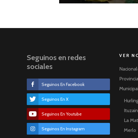
VER N
Seguinos en redes
sociales
Nacional
Provinci
Seguinos En Facebook
Municipa
Seguinos En X
Hurli
Ituzai
Seguinos En Youtube
La Ma
Seguinos En Instagram
Merlo