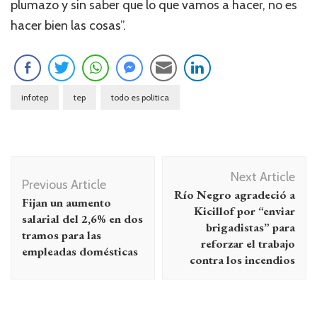
plumazo y sin saber que lo que vamos a hacer, no es
hacer bien las cosas”.
infotep
tep
todo es politica
Navegación
Next Article
de
Previous Article
Río Negro agradeció a
Fijan un aumento
entradas
Kicillof por “enviar
salarial del 2,6% en dos
brigadistas” para
tramos para las
reforzar el trabajo
empleadas domésticas
contra los incendios