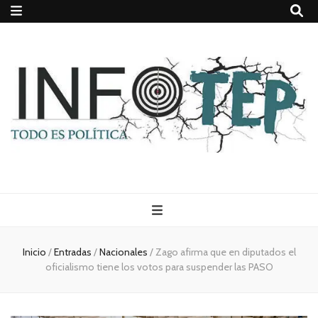
Todo es
(rosca)
Inicio
/
Entradas
/
Nacionales
/
Zago afirma que en diputados el
oficialismo tiene los votos para suspender las PASO
política