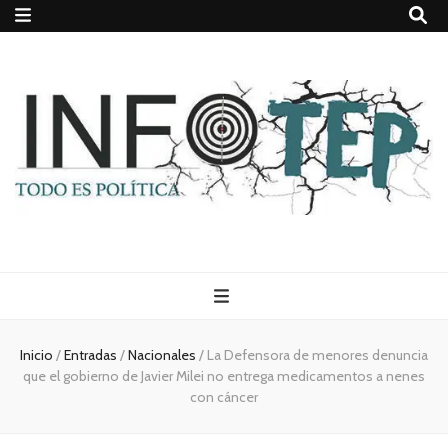
Todo es
(rosca)
Inicio
/
Entradas
/
Nacionales
/
La Defensora de menores denuncia
que el gobierno de Javier Milei no entrega medicamentos a nenes
política
con cáncer