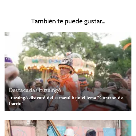
También te puede gustar...
Destacadas
Ituzaingó
Ituzaingó disfrutó del carnaval bajo el lema “Corazón de
barrio”