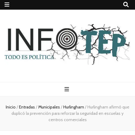
Todo es
(rosca)
Inicio
/
Entradas
/
Municipales
/
Hurlingham
/
Hurlingham afirmó que
duplicó la prevención para reforzar la seguridad en escuelas y
política
centros comerciales