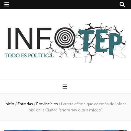
Todo es
(rosca)
Inicio
/
Entradas
/
Provinciales
/
Larreta afirma que además de “olor a
pis” en la Ciudad “ahora hay olor a miedo”
política