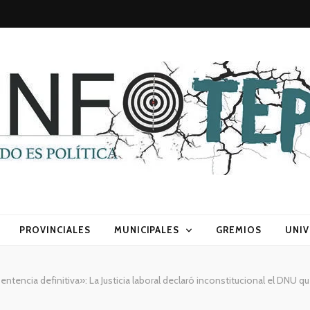
sca) política
PROVINCIALES
MUNICIPALES
GREMIOS
UNIV
entencia definitiva»: La Justicia laboral declaró inconstitucional el DNU q