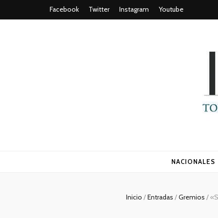
Facebook
Twitter
Instagram
Youtube
Todo es (ro
NACIONALES
Inicio
/
Entradas
/
Gremios
/
«S