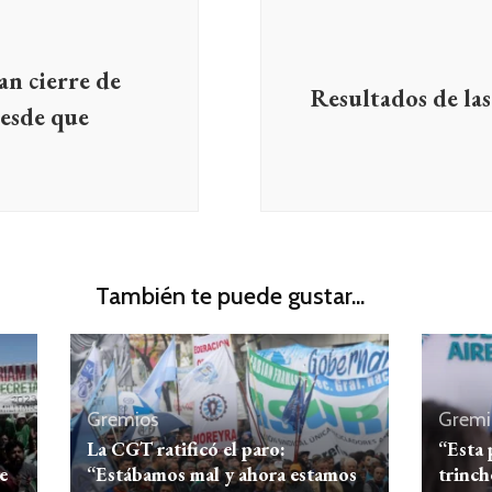
n cierre de
Resultados de las
esde que
También te puede gustar...
Gremios
Gremi
La CGT ratificó el paro:
“Esta 
e
“Estábamos mal y ahora estamos
trinch