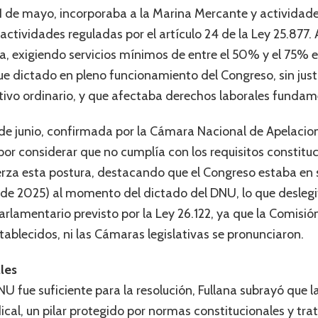
1 de mayo, incorporaba a la Marina Mercante y actividad
 actividades reguladas por el artículo 24 de la Ley 25.87
ga, exigiendo servicios mínimos de entre el 50% y el 75% e
e dictado en pleno funcionamiento del Congreso, sin just
slativo ordinario, y que afectaba derechos laborales fundam
2 de junio, confirmada por la Cámara Nacional de Apelacio
or considerar que no cumplía con los requisitos constitu
fuerza esta postura, destacando que el Congreso estaba en 
de 2025) al momento del dictado del DNU, lo que deslegi
 parlamentario previsto por la Ley 26.122, ya que la Comis
tablecidos, ni las Cámaras legislativas se pronunciaron.
les
U fue suficiente para la resolución, Fullana subrayó que l
ical, un pilar protegido por normas constitucionales y tra