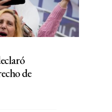
declaró
recho de