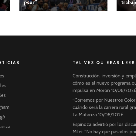
peor”
trabaj
OTICIAS
TAL VEZ QUIERAS LEER
es
Construcción, inversión y emp
cómo es el nuevo programa q
ales
impulsa en Morón
10/08/202
les
“Corremos por Nuestros Color
ngham
cuándo será la carrera rural gr
La Matanza
10/08/2026
ngó
Espinoza advirtió por los discu
tanza
Milei: “No hay que pasarlos por