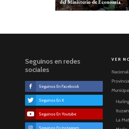
del Ministerio de Economía
VER N
Seguinos en redes
sociales
Nacional
Provinci
Seguinos En Facebook
Municipa
Seguinos En X
Hurli
Ituzai
Seguinos En Youtube
La Ma
Seguinos En Instagram