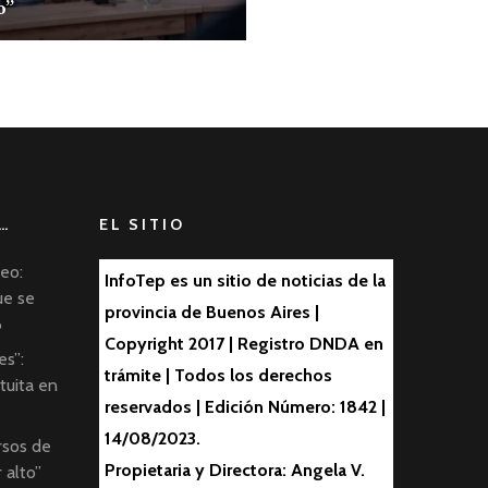
o”
…
EL SITIO
leo:
InfoTep es un sitio de noticias de la
ue se
provincia de Buenos Aires |
6
Copyright 2017 | Registro DNDA en
es”:
trámite | Todos los derechos
atuita en
reservados | Edición Número: 1842 |
14/08/2023.
rsos de
Propietaria y Directora: Angela V.
 alto”