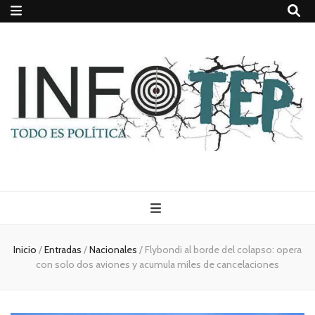
Todo es
(rosca)
Inicio
/
Entradas
/
Nacionales
/
Flybondi al borde del colapso: opera
con solo dos aviones y acumula miles de cancelaciones
política