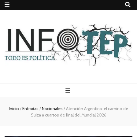
Todo es
(rosca)
Inicio
/
Entradas
/
Nacionales
/
Atención Argentina: el camino de
Suiza a cuartos de final del Mundial 2026
política