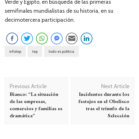
Verde y Egipto, en búsqueda de las primeras
semifinales mundialistas de su historia, en su
decimotercera participación.
infotep
tep
todo es politica
Navegación
Previous Article
Next Article
de
Bianco: “La situación
Incidentes durante los
entradas
de las empresas,
festejos en el Obelisco
comercios y familias es
tras el triunfo de la
dramática”
Selección