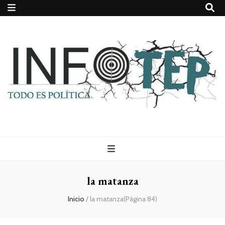
Todo es
(rosca)
la matanza
política
Inicio
/
la matanza
(Página 84)