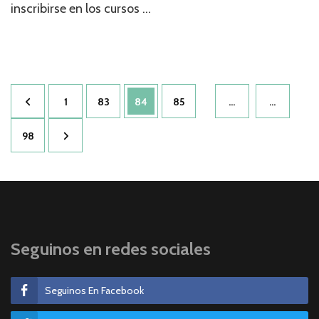
inscribirse en los cursos …
Navegación
Página
Página
Página
Página
1
83
84
85
…
…
de
entradas
Página
98
Seguinos en redes sociales
Seguinos En Facebook