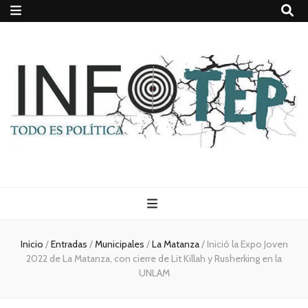
Todo es
(rosca)
Inicio
/
Entradas
/
Municipales
/
La Matanza
/
Inició la Expo Joven
2022 de La Matanza, con cierre de Lit Killah y Rusherking en la
política
UNLAM