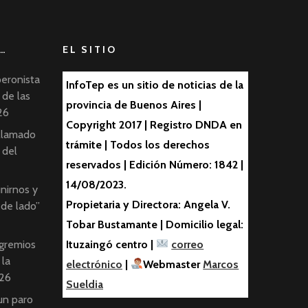
…
EL SITIO
peronista
InfoTep es un sitio de noticias de la
 de las
provincia de Buenos Aires |
26
Copyright 2017 | Registro DNDA en
 llamado
trámite | Todos los derechos
 del
reservados | Edición Número: 1842 |
14/08/2023.
nirnos y
Propietaria y Directora: Angela V.
 de lado”
Tobar Bustamante | Domicilio legal:
 gremios
Ituzaingó centro |
correo
 la
electrónico
|
Webmaster
Marcos
26
Sueldia
un paro