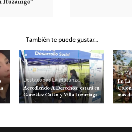
n Ituzaingó”
También te puede gustar...
La Ma
Destacadas
La Matanza
s
En La
La
Accediendo A Derechos: estará en
Coloni
González Catán y Villa Luzuriaga
más de