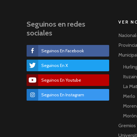
VER N
Seguinos en redes
sociales
Nacional
Provinci
Seguinos En Facebook
Municipa
Seguinos En X
Hurli
Ituzai
Seguinos En Youtube
La Ma
Seguinos En Instagram
Merlo
Moren
Morón
Gremios
Universit