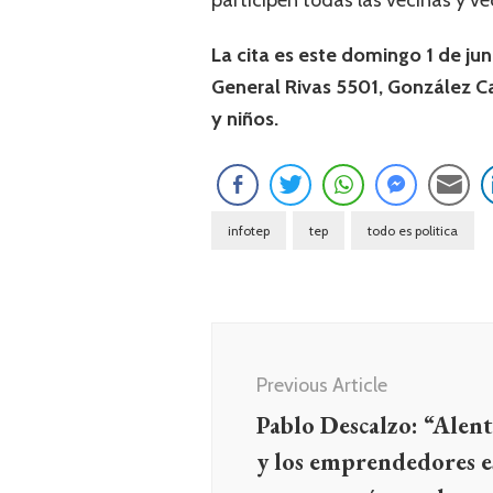
participen todas las vecinas y ve
La cita es este domingo 1 de ju
General Rivas 5501, González Ca
y niños.
infotep
tep
todo es politica
Navegación
de
Previous Article
entradas
Pablo Descalzo: “Alen
y los emprendedores es