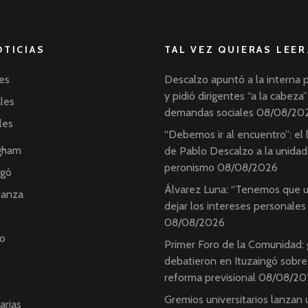
OTICIAS
TAL VEZ QUIERAS LEER
es
Descalzo apuntó a la interna 
y pidió dirigentes “a la cabeza”
ales
demandas sociales
08/08/20
les
“Debemos ir al encuentro”: el
ngham
de Pablo Descalzo a la unidad
peronismo
08/08/2026
ngó
Álvarez Luna: “Tenemos que u
tanza
dejar los intereses personales
08/08/2026
o
Primer Foro de la Comunidad:
debatieron en Ituzaingó sobre
reforma previsional
08/08/20
Gremios universitarios lanzan 
arias