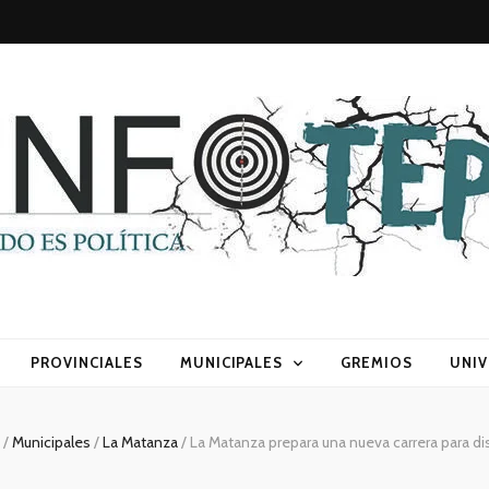
sca) política
PROVINCIALES
MUNICIPALES
GREMIOS
UNIV
s
/
Municipales
/
La Matanza
/
La Matanza prepara una nueva carrera para dis